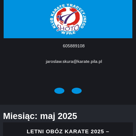
Skip
to
content
605889108
jaroslaw.skura@karate.pila.pl
Facebook
Open
Button
Miesiąc:
maj 2025
LETNI OBÓZ KARATE 2025 –