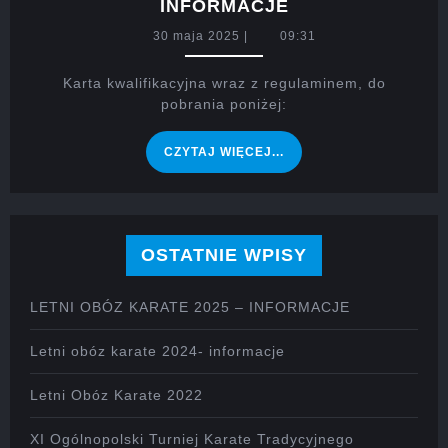
LETNI
INFORMACJE
OBÓZ
30
30 maja 2025
|
09:31
KARATE
maja
2025
2025
Karta kwalifikacyjna wraz z regulaminem, do
–
pobrania poniżej:
INFORMACJE
CZYTAJ
CZYTAJ WIĘCEJ...
WIĘCEJ...
OSTATNIE WPISY
LETNI OBÓZ KARATE 2025 – INFORMACJE
Letni obóz karate 2024- informacje
Letni Obóz Karate 2022
XI Ogólnopolski Turniej Karate Tradycyjnego